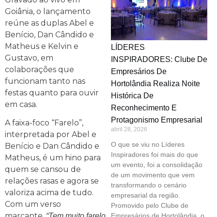
Goiânia, o lançamento
reúne as duplas Abel e
Benício, Dan Cândido e
Matheus e Kelvin e
LÍDERES
Gustavo, em
INSPIRADORES: Clube De
colaborações que
Empresários De
funcionam tanto nas
Hortolândia Realiza Noite
festas quanto para ouvir
Histórica De
em casa.
Reconhecimento E
Protagonismo Empresarial
A faixa-foco “Farelo”,
abril 28, 2026
interpretada por Abel e
O que se viu no Líderes
Benício e Dan Cândido e
Inspiradores foi mais do que
Matheus, é um hino para
um evento, foi a consolidação
quem se cansou de
de um movimento que vem
relações rasas e agora se
transformando o cenário
valoriza acima de tudo.
empresarial da região.
Com um verso
Promovido pelo Clube de
marcante,
“Tem muito farelo
Empresários de Hortolândia, o