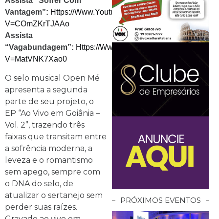
Assista “Sofrer Com
Vantagem”:
Https://www.youtube.com/watch?
V=COmZKrTJAAo
Assista
“Vagabundagem”:
Https://www.youtube.com/watch?
V=matVNK7Xao0
O selo musical Open Mé
apresenta a segunda
parte de seu projeto, o
EP “Ao Vivo em Goiânia –
Vol. 2”, trazendo três
faixas que transitam entre
a sofrência moderna, a
leveza e o romantismo
sem apego, sempre com
o DNA do selo, de
atualizar o sertanejo sem
PRÓXIMOS EVENTOS
perder suas raízes.
Gravado ao vivo em