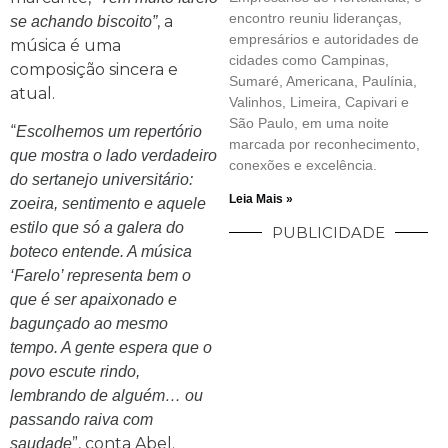
encontro reuniu lideranças,
, a
se achando biscoito”
empresários e autoridades de
música é uma
cidades como Campinas,
composição sincera e
Sumaré, Americana, Paulínia,
atual.
Valinhos, Limeira, Capivari e
São Paulo, em uma noite
“
Escolhemos um repertório
marcada por reconhecimento,
que mostra o lado verdadeiro
conexões e excelência.
do sertanejo universitário:
Leia Mais »
zoeira, sentimento e aquele
estilo que só a galera do
PUBLICIDADE
boteco entende. A música
‘Farelo’ representa bem o
que é ser apaixonado e
bagunçado ao mesmo
tempo. A gente espera que o
povo escute rindo,
lembrando de alguém… ou
passando raiva com
”, conta Abel.
saudade