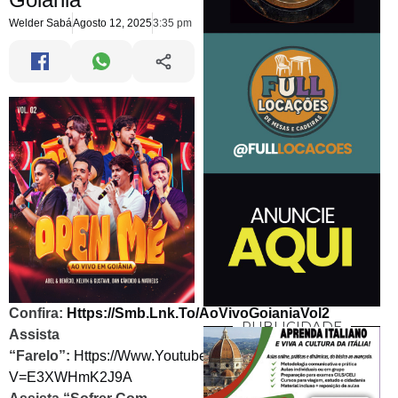
Welder Sabá
Agosto 12, 2025
3:35 pm
Confira:
Https://smb.lnk.to/AoVivoGoianiaVol2
PUBLICIDADE
Assista
“Farelo”:
Https://www.youtube.com/watch?
V=E3XWHmK2J9A