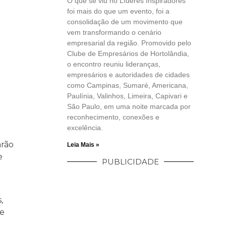
O que se viu no Líderes Inspiradores
foi mais do que um evento, foi a
consolidação de um movimento que
vem transformando o cenário
empresarial da região. Promovido pelo
Clube de Empresários de Hortolândia,
o encontro reuniu lideranças,
empresários e autoridades de cidades
como Campinas, Sumaré, Americana,
Paulínia, Valinhos, Limeira, Capivari e
São Paulo, em uma noite marcada por
reconhecimento, conexões e
excelência.
arão
Leia Mais »
e
PUBLICIDADE
,
de