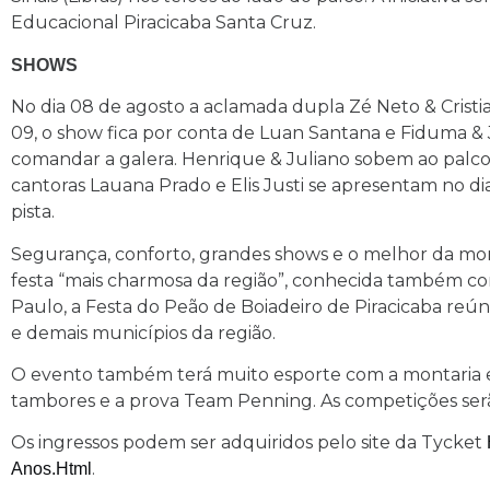
Educacional Piracicaba Santa Cruz.
SHOWS
No dia 08 de agosto a aclamada dupla Zé Neto & Crist
09, o show fica por conta de Luan Santana e Fiduma & J
comandar a galera. Henrique & Juliano sobem ao palco n
cantoras Lauana Prado e Elis Justi se apresentam no dia 
pista.
Segurança, conforto, grandes shows e o melhor da mon
festa “mais charmosa da região”, conhecida também co
Paulo, a Festa do Peão de Boiadeiro de Piracicaba reún
e demais municípios da região.
O evento também terá muito esporte com a montaria em
tambores e a prova Team Penning. As competições serã
Os ingressos podem ser adquiridos pelo site da Tycket
.
Anos.html