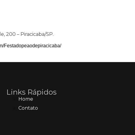
e, 200 – Piracicaba/SP.
m/festadopeaodepiracicaba/
Links Rápidos
Home
Contato