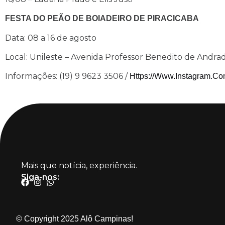
FESTA DO PEÃO DE BOIADEIRO DE PIRACICABA
Data: 08 a 16 de agosto
Local: Unileste – Avenida Professor Benedito de Andrad
Informações: (19) 9 9623 3506 /
Https://www.instagram.co
Mais que notícia, experiência.
Siga-nos:
© Copyright 2025 Alô Campinas!