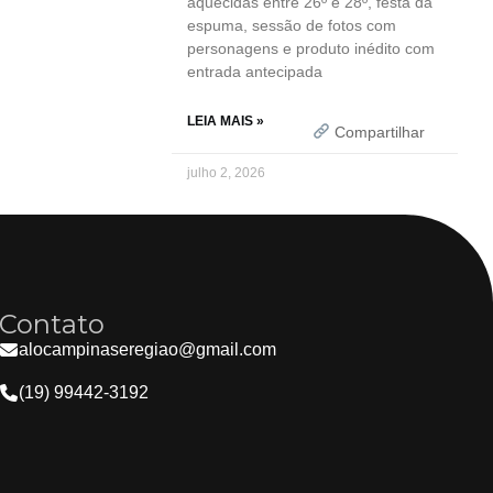
aquecidas entre 26º e 28º, festa da
espuma, sessão de fotos com
personagens e produto inédito com
entrada antecipada
LEIA MAIS »
Compartilhar
julho 2, 2026
Contato
alocampinaseregiao@gmail.com
(19) 99442-3192